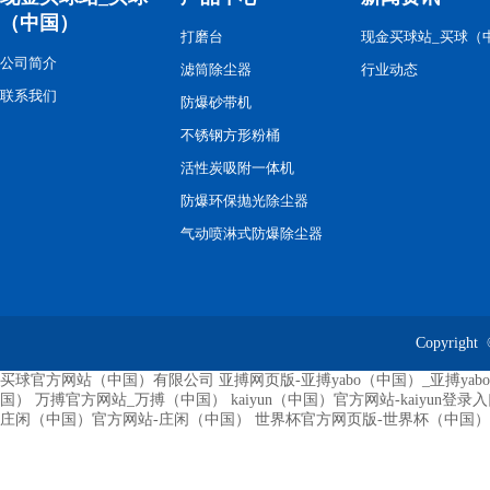
（中国）
打磨台
现金买球站_买球（
公司简介
滤筒除尘器
行业动态
联系我们
防爆砂带机
不锈钢方形粉桶
活性炭吸附一体机
防爆环保抛光除尘器
气动喷淋式防爆除尘器
Copyrig
买球官方网站（中国）有限公司
亚搏网页版-亚搏yabo（中国）_亚搏yab
国）
万搏官方网站_万搏（中国）
kaiyun（中国）官方网站-kaiyun登录
庄闲（中国）官方网站-庄闲（中国）
世界杯官方网页版-世界杯（中国）